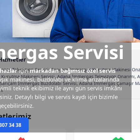
ergas Servisi
Hizmetler
rgas Televizyon Servisi, Sarıçam İmmergas Kurutma Makinesi Ona
hazlar
için
markadan bağımsız özel servis
Kurutma Makinesi Servisi, Adana İmmergas Televizyon Onarımı, 
şık makinesi, buzdolabı ve klima arızalarında
i, Sarıçam İmmergas Buzdolabı Servisi, Adana İmmergas Çamaşır M
yimli teknik ekibimiz ile aynı gün servis imkânı
mı
niz. Detaylı bilgi ve servis kaydı için bizimle
eçebilirsiniz.
tlerimiz
307 34 38