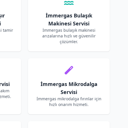
ır
İmmergas Bulaşık
i
Makinesi Servisi
i tamir
İmmergas bulaşık makinesi
arızalarına hızlı ve güvenilir
çözümler.
visi
İmmergas Mikrodalga
bakım
Servisi
zmeti.
İmmergas mikrodalga fırınlar için
hızlı onarım hizmeti.