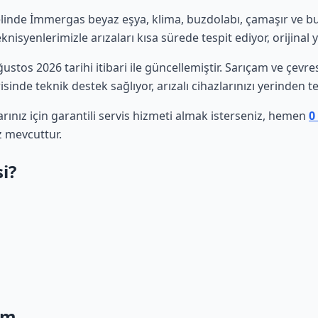
linde İmmergas beyaz eşya, klima, buzdolabı, çamaşır ve bulaş
isyenlerimizle arızaları kısa sürede tespit ediyor, orijinal 
Ağustos 2026 tarihi itibari ile güncellemiştir. Sarıçam ve çev
sinde teknik destek sağlıyor, arızalı cihazlarınızı yerinden t
nız için garantili servis hizmeti almak isterseniz, hemen
0
z mevcuttur.
i?
am