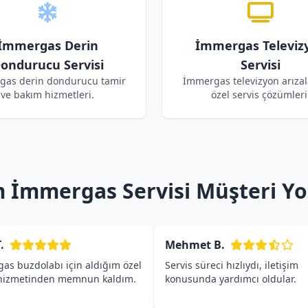
İmmergas Derin
İmmergas Televiz
ondurucu Servisi
Servisi
gas derin dondurucu tamir
İmmergas televizyon arızala
ve bakım hizmetleri.
özel servis çözümleri
 İmmergas Servisi Müşteri Yo
.
Mehmet B.
as buzdolabı için aldığım özel
Servis süreci hızlıydı, iletişim
 hizmetinden memnun kaldım.
konusunda yardımcı oldular.