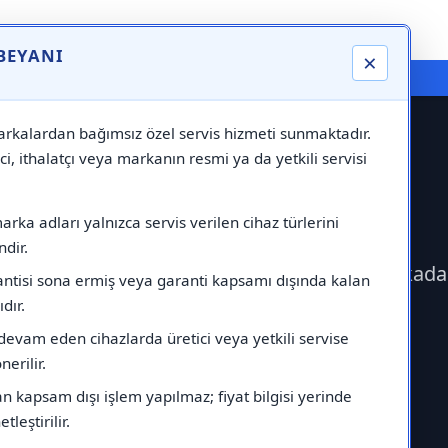
 BEYANI
×
⚠️ Markadan Bağımsız "Özel Servis" Hizmeti
rkalardan bağımsız özel servis hizmeti sunmaktadır.
ci, ithalatçı veya markanın resmi ya da yetkili servisi
s Servisi
rka adları yalnızca servis verilen cihaz türlerini
dir.
geçerek İmmergas Servisi çağırabilirsiniz.Markada
antisi sona ermiş veya garanti kapsamı dışında kalan
ıdır.
devam eden cihazlarda üretici veya yetkili servise
erilir.
 kapsam dışı işlem yapılmaz; fiyat bilgisi yerinde
tleştirilir.