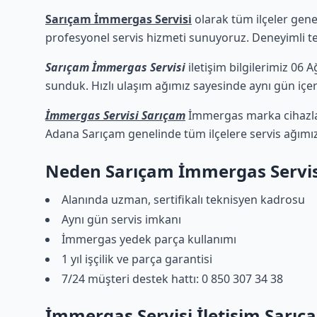
Sarıçam İmmergas Servisi
olarak tüm ilçeler gene
profesyonel servis hizmeti sunuyoruz. Deneyimli tekn
Sarıçam İmmergas Servisi
iletişim bilgilerimiz 06 
sunduk. Hızlı ulaşım ağımız sayesinde aynı gün içeri
İmmergas Servisi Sarıçam
İmmergas marka cihazları
Adana Sarıçam genelinde tüm ilçelere servis ağımı
Neden Sarıçam İmmergas Servis
Alanında uzman, sertifikalı teknisyen kadrosu
Aynı gün servis imkanı
İmmergas yedek parça kullanımı
1 yıl işçilik ve parça garantisi
7/24 müşteri destek hattı: 0 850 307 34 38
İmmergas Servisi İletişim Sarıç