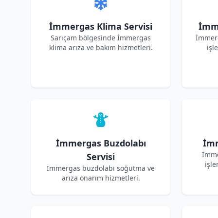
İmmergas Klima Servisi
İmme
Sarıçam bölgesinde İmmergas
İmmerg
klima arıza ve bakım hizmetleri.
işl
İmmergas Buzdolabı
İmm
İmme
Servisi
işle
İmmergas buzdolabı soğutma ve
arıza onarım hizmetleri.