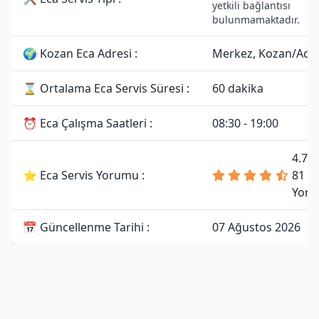
yetkili bağlantısı
bulunmamaktadır.
🌍 Kozan Eca Adresi :
Merkez, Kozan/Ada
⌛ Ortalama Eca Servis Süresi :
60 dakika
⏰ Eca Çalışma Saatleri :
08:30 - 19:00
4.7 
⭐ Eca Servis Yorumu :
81
Yoru
📅 Güncellenme Tarihi :
07 Ağustos 2026