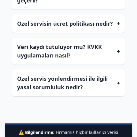
geçerli?
Özel servisin ücret politikası nedir?
+
Veri kaydı tutuluyor mu? KVKK
+
uygulamaları nasıl?
Özel servis yönlendirmesi ile ilgili
+
yasal sorumluluk nedir?
⚠️
Bilgilendirme:
Firmamız hiçbir kullanıcı verisi