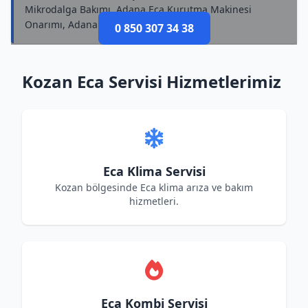
Mikrodalga Bakımı, Adana Eca Kurutma Makinesi
Onarımı, Adana Eca Süpürge Onarımı
0 850 307 34 38
Kozan Eca Servisi Hizmetlerimiz
Eca Klima Servisi
Kozan bölgesinde Eca klima arıza ve bakım
hizmetleri.
Eca Kombi Servisi