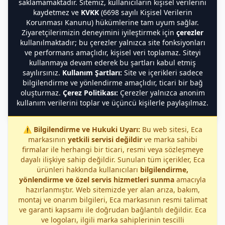
saklamamaktadır. Sitemiz, kullanıcıların kişisel verilerini
kaydetmez ve
KVKK
(6698 sayılı Kişisel Verilerin
Korunması Kanunu) hükümlerine tam uyum sağlar.
Ziyaretçilerimizin deneyimini iyileştirmek için
çerezler
kullanılmaktadır; bu çerezler yalnızca site fonksiyonları
ve performans amaçlıdır, kişisel veri toplamaz. Siteyi
kullanmaya devam ederek bu şartları kabul etmiş
sayılırsınız.
Kullanım Şartları:
Site ve içerikleri sadece
bilgilendirme ve yönlendirme amaçlıdır, ticari bir bağ
oluşturmaz.
Çerez Politikası:
Çerezler yalnızca anonim
kullanım verilerini toplar ve üçüncü kişilerle paylaşılmaz.
⚠️
Bilgilendirme ve Hukuki Uyarı:
Bu web sitesi, Eca
markasının
yetkili servisi değildir
ve marka sahibi
firmalar ile herhangi bir ticari, resmi veya sözleşmeye
dayalı ilişkiye sahip değildir. Sunulan tüm içerikler, Eca
ürünleri hakkında kullanıcıları
bilgilendirme,
yönlendirme ve özel servis hizmetleri sunma
amacıyla
hazırlanmıştır. Web sitemizde yer alan arıza, bakım,
montaj ve onarım bilgileri, Eca markasının resmi talimat
ve garanti kapsamı ile doğrudan bağlantılı değildir. Eca
ve logoları, ilgili marka sahiplerinin tescilli