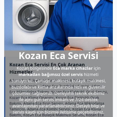
Kozan Eca Servisi
Kozan Eca Servisi En Çok Aranan
Kozan bölgesinde
Eca marka cihazlar
için
Hizmetler
markadan bağımsız özel servis
hizmeti
Adana Eca Televizyon Servisi, Kozan Eca Kurutma
sunuyoruz. Çamaşır makinesi, bulaşık makinesi,
Makinesi Servisi, Adana Eca Buzdolabı Servisi, Adana
buzdolabı ve klima arızalarında hızlı ve güvenilir
Eca Mikrodalga Bakımı, Kozan Eca Elektrikli Ocak Servisi,
çözümler sağlıyoruz. Deneyimli teknik ekibimiz
Kozan Eca Klima Onarımı, Kozan Eca Elektrikli Ocak
ile aynı gün servis imkânı ve 7/24 destek
Bakımı, Adana Eca Fırın Servisi, Adana Eca Mikrodalga
avantajından yararlanabilirsiniz. Detaylı bilgi ve
Tamircisi, Adana Eca Kombi Servisi, Kozan Eca Klima
servis kaydı için bizimle iletişime geçebilirsiniz.
Bakımı, Kozan Eca Bulaşık Makinesi Servisi, Kozan Eca