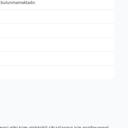
ısı bulunmamaktadır.
si gibi tüm elektrikli cihazlarınız için profesyonel