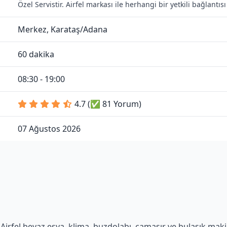
Özel Servistir. Airfel markası ile herhangi bir yetkili bağlant
Merkez, Karataş/Adana
60 dakika
08:30 - 19:00
4.7 (✅ 81 Yorum)
07 Ağustos 2026
Airfel beyaz eşya, klima, buzdolabı, çamaşır ve bulaşık makine