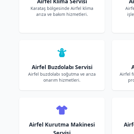
Airfel Klima Servisi
Ai
Karataş bölgesinde Airfel klima
Airf
arıza ve bakım hizmetleri.
işl
Airfel Buzdolabı Servisi
A
Airfel buzdolabı soğutma ve arıza
Airfel 
onarım hizmetleri.
pro
Airfel Kurutma Makinesi
Air
Servisi