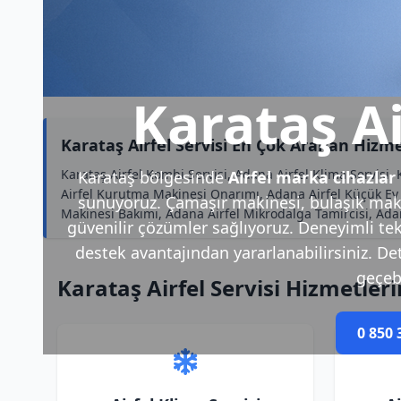
Karataş Ai
Karataş Airfel Servisi En Çok Aranan Hizme
Karataş Airfel Kombi Servisi, Adana Airfel Klima Servisi,
Karataş bölgesinde
Airfel marka cihazlar
Airfel Kurutma Makinesi Onarımı, Adana Airfel Küçük Ev Al
sunuyoruz. Çamaşır makinesi, bulaşık makin
Makinesi Bakımı, Adana Airfel Mikrodalga Tamircisi, Adana
güvenilir çözümler sağlıyoruz. Deneyimli tek
destek avantajından yararlanabilirsiniz. Deta
geçebi
Karataş Airfel Servisi Hizmetler
0 850 