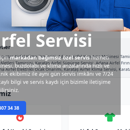
rfel Servisi
tler
 Karataş Airfel Klima Tamircisi, Adana Airfel Kurutma Makinesi Tamir
için
markadan bağımsız özel servis
hizmeti
etleri Tamircisi, Karataş Airfel Süpürge Servisi, Adana Airfel Fırın
esi, buzdolabı ve klima arızalarında hızlı ve
 Airfel Elektrikli Ocak Onarımı, Karataş Airfel Klima Servisi, Kara
nik ekibimiz ile aynı gün servis imkânı ve 7/24
ylı bilgi ve servis kaydı için bizimle iletişime
lirsiniz.
imiz
307 34 38