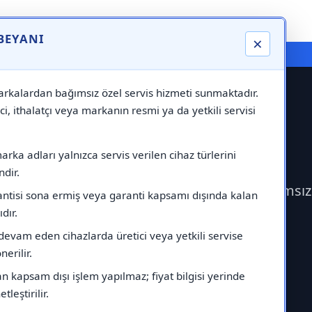
 BEYANI
×
⚠️ Markadan Bağımsız "Özel Servis" Hizmeti
rkalardan bağımsız özel servis hizmeti sunmaktadır.
ci, ithalatçı veya markanın resmi ya da yetkili servisi
rvisi
rka adları yalnızca servis verilen cihaz türlerini
dir.
k Airfel Servisi çağırabilirsiniz.Markadan bağımsı
antisi sona ermiş veya garanti kapsamı dışında kalan
ıdır.
devam eden cihazlarda üretici veya yetkili servise
erilir.
 kapsam dışı işlem yapılmaz; fiyat bilgisi yerinde
tleştirilir.