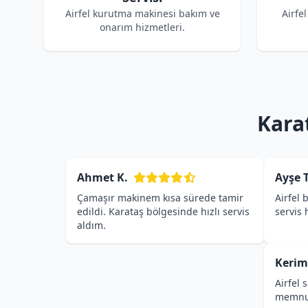
Airfel kurutma makinesi bakım ve
Airfe
onarım hizmetleri.
Kara
Ahmet K.
Ayşe T
Çamaşır makinem kısa sürede tamir
Airfel 
edildi. Karataş bölgesinde hızlı servis
servis
aldım.
Kerim
Airfel 
memnu