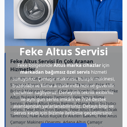
Feke Altus Servisi
Feke Altus Servisi En Çok Aranan
Feke bölgesinde
Altus marka cihazlar
için
Hizmetler
markadan bağımsız özel servis
hizmeti
Feke Altus Çamaşır Makinesi Bakımı, Adana Altus
sunuyoruz. Çamaşır makinesi, bulaşık makinesi,
Süpürge Servisi, Adana Altus Fırın Tamircisi, Feke Altus
buzdolabı ve klima arızalarında hızlı ve güvenilir
Bulaşık Makinesi Servisi, Feke Altus Kombi Onarımı, Feke
çözümler sağlıyoruz. Deneyimli teknik ekibimiz
Altus Bulaşık Makinesi Tamircisi, Feke Altus Klima
ile aynı gün servis imkânı ve 7/24 destek
Servisi, Adana Altus Klima Bakımı, Adana Altus Su Isıtıcı
avantajından yararlanabilirsiniz. Detaylı bilgi ve
Servisi, Feke Altus Fırın Bakımı, Feke Altus Elektrikli Ocak
servis kaydı için bizimle iletişime geçebilirsiniz.
Tamircisi, Feke Altus Küçük Ev Aletleri Bakımı, Feke Altus
Çamaşır Makinesi Onarımı, Adana Altus Çamaşır