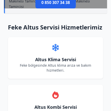
Makinesi Tamircisi, Feke Altus Kurutma Makinesi
0 850 307 34 38
Tamircisi
Feke Altus Servisi Hizmetlerimiz
Altus Klima Servisi
Feke bölgesinde Altus klima arıza ve bakım
hizmetleri.
Altus Kombi Servisi