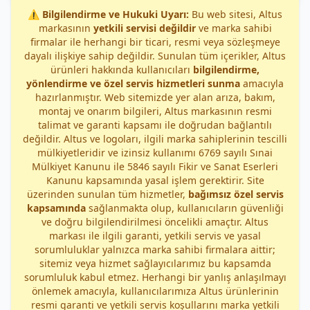
⚠️
Bilgilendirme ve Hukuki Uyarı:
Bu web sitesi, Altus
markasının
yetkili servisi değildir
ve marka sahibi
firmalar ile herhangi bir ticari, resmi veya sözleşmeye
dayalı ilişkiye sahip değildir. Sunulan tüm içerikler, Altus
ürünleri hakkında kullanıcıları
bilgilendirme,
yönlendirme ve özel servis hizmetleri sunma
amacıyla
hazırlanmıştır. Web sitemizde yer alan arıza, bakım,
montaj ve onarım bilgileri, Altus markasının resmi
talimat ve garanti kapsamı ile doğrudan bağlantılı
değildir. Altus ve logoları, ilgili marka sahiplerinin tescilli
mülkiyetleridir ve izinsiz kullanımı 6769 sayılı Sınai
Mülkiyet Kanunu ile 5846 sayılı Fikir ve Sanat Eserleri
Kanunu kapsamında yasal işlem gerektirir. Site
üzerinden sunulan tüm hizmetler,
bağımsız özel servis
kapsamında
sağlanmakta olup, kullanıcıların güvenliği
ve doğru bilgilendirilmesi öncelikli amaçtır. Altus
markası ile ilgili garanti, yetkili servis ve yasal
sorumluluklar yalnızca marka sahibi firmalara aittir;
sitemiz veya hizmet sağlayıcılarımız bu kapsamda
sorumluluk kabul etmez. Herhangi bir yanlış anlaşılmayı
önlemek amacıyla, kullanıcılarımıza Altus ürünlerinin
resmi garanti ve yetkili servis koşullarını marka yetkili