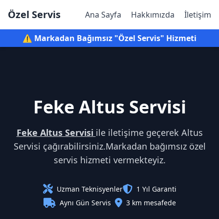
Özel Servis
Ana Sayfa
Hakkımızda
İletişim
⚠️ Markadan Bağımsız "Özel Servis" Hizmeti
Feke Altus Servisi
Feke Altus Servisi
ile iletişime geçerek Altus
Servisi çağırabilirsiniz.Markadan bağımsız özel
servis hizmeti vermekteyiz.
Uzman Teknisyenler
1 Yıl Garanti
Aynı Gün Servis
3 km mesafede