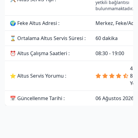
yetkili bağlantısı
bulunmamaktadır.
🌍 Feke Altus Adresi :
Merkez, Feke/Ada
⌛ Ortalama Altus Servis Süresi :
60 dakika
⏰ Altus Çalışma Saatleri :
08:30 - 19:00
4.7
⭐ Altus Servis Yorumu :
81
Yo
📅 Güncellenme Tarihi :
06 Ağustos 2026